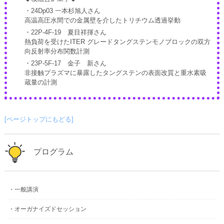
・24Dp03 一本杉旭人さん
高温高圧水間での金属壁を介したトリチウム透過挙動
・22P-4F-19 夏目祥揮さん
熱負荷を受けたITER グレードタングステンモノブロックの双方
向反射率分布関数計測
・23P-5F-17 金子 新さん
非接触プラズマに暴露したタングステンの表面改質と重水素吸
蔵量の計測
[ページトップにもどる]
プログラム
・一般講演
・オーガナイズドセッション