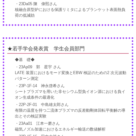
・23Da05 陳 偉熙さん
核融合原型炉における保護リミタによるブランケット表面熱負
荷の低減効
★若手学会発表賞 学生会員部門
◆基 礎◆
・23Ap09 郭 星宇 さん
LATE 装置におけるモード変換とEBW 検証のための2 次元波動
パターン測定
・23P-1F-14 神永啓希さん
シートプラズマを用いた非セシウム型負イオン源における負イ
オン生成条件の最適化
・22P-2F-01 中島雄太郎さん
有限の温度を持つ二流体プラズマの反差動剛体回転平衡解の導
出とその検証実験
・23Aa01 江本一磨さん
磁気ノズル加速におけるエネルギー輸送の数値解析