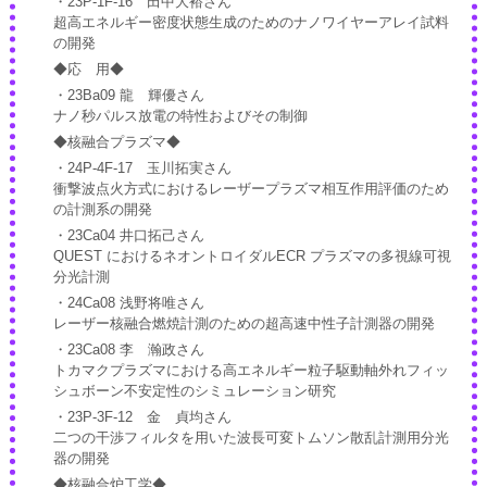
・23P-1F-16 田中大裕さん
超高エネルギー密度状態生成のためのナノワイヤーアレイ試料
の開発
◆応 用◆
・23Ba09 龍 輝優さん
ナノ秒パルス放電の特性およびその制御
◆核融合プラズマ◆
・24P-4F-17 玉川拓実さん
衝撃波点火方式におけるレーザープラズマ相互作用評価のため
の計測系の開発
・23Ca04 井口拓己さん
QUEST におけるネオントロイダルECR プラズマの多視線可視
分光計測
・24Ca08 浅野将唯さん
レーザー核融合燃焼計測のための超高速中性子計測器の開発
・23Ca08 李 瀚政さん
トカマクプラズマにおける高エネルギー粒子駆動軸外れフィッ
シュボーン不安定性のシミュレーション研究
・23P-3F-12 金 貞均さん
二つの干渉フィルタを用いた波長可変トムソン散乱計測用分光
器の開発
◆核融合炉工学◆