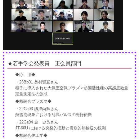
★若手学会発表賞 正会員部門
◆応 用◆
・23Bp01 奥村賢直さん
種子に導入された大気圧空気プラズマ起因活性種の高感度微量
定量測定法の創成
◆核融合プラズマ◆
・22Ca03 釼持尚輝さん
熱雪崩現象における乱流パルスの先行伝搬
・22Ca04 金 史良さん
JT-60U における突発的揺動と雪崩的熱輸送の観測
◆核融合炉工学◆